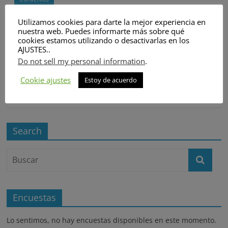
de
Convenio Caja Rural
empresarios
Utilizamos cookies para darte la mejor experiencia en
nuestra web. Puedes informarte más sobre qué
marzo 17, 2023
directiva
cookies estamos utilizando o desactivarlas en los
AJUSTES..
Convenio Caja Rural de Jaén Durante el día de hoy se ha
Do not sell my personal information
.
firmado por otro año más el convenio de
Cookie ajustes
Estoy de acuerdo
Leer más
Search
Encuestas
Lo sentimos, no hay encuestas disponibles en este momento.