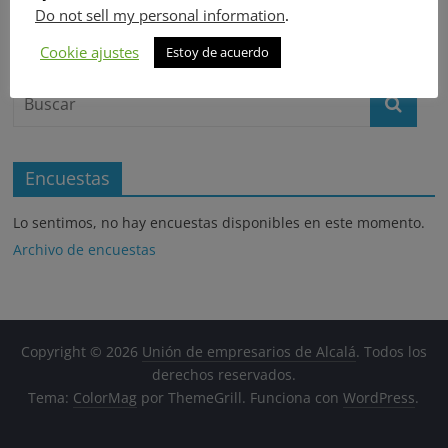
de
Do not sell my personal information
.
empresarios
Search
Cookie ajustes
Estoy de acuerdo
Encuestas
Lo sentimos, no hay encuestas disponibles en este momento.
Archivo de encuestas
Copyright © 2026
Unión de empresarios de Alcalá
. Todos los
derechos reservados.
Tema:
ColorMag
por ThemeGrill. Funciona con
WordPress
.