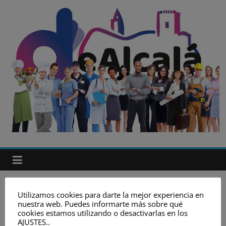
Saltar
al
contenido
Unión
de
empresarios
de
Alcalá
Parece que no encontramos lo que estás buscando.
Utilizamos cookies para darte la mejor experiencia en
nuestra web. Puedes informarte más sobre qué
Puede que una búsqueda te ayude.
cookies estamos utilizando o desactivarlas en los
Unión
AJUSTES..