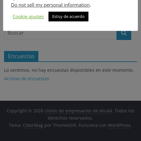
de
Do not sell my personal information
.
empresarios
Search
Cookie ajustes
Estoy de acuerdo
Encuestas
Lo sentimos, no hay encuestas disponibles en este momento.
Archivo de encuestas
Copyright © 2026
Unión de empresarios de Alcalá
. Todos los
derechos reservados.
Tema:
ColorMag
por ThemeGrill. Funciona con
WordPress
.