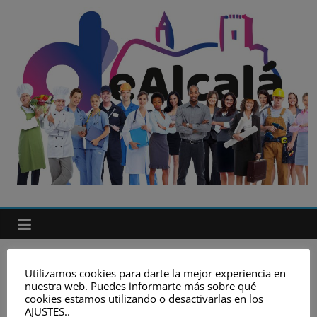
Saltar
al
contenido
Unión
de
empresarios
de
Alcalá
Parece que no encontramos lo que estás buscando.
Utilizamos cookies para darte la mejor experiencia en
nuestra web. Puedes informarte más sobre qué
Puede que una búsqueda te ayude.
cookies estamos utilizando o desactivarlas en los
Unión
AJUSTES..